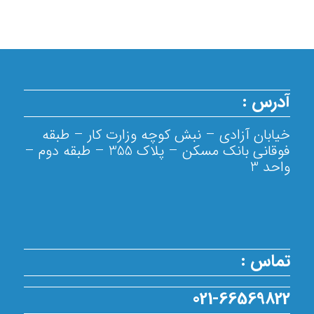
آدرس :
خیابان آزادی – نبش کوچه وزارت کار – طبقه
فوقانی بانک مسکن – پلاک 355 – طبقه دوم –
واحد 3
تماس :
021-66569822