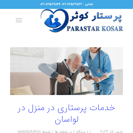
تماس : 66569822-021 66569824-021
خدمات پرستاری در منزل در
لواسان
/
/
/
مارس 18, 2023
0 دیدگاه
در
نوشته ها
توسط
parastarAdmin