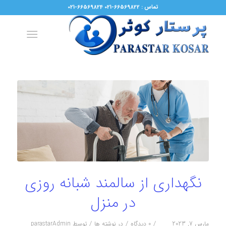
تماس : 66569822-021 66569824-021
نگهداری از سالمند شبانه روزی
در منزل
/
/
/
مارس 7, 2023
0 دیدگاه
در
نوشته ها
توسط
parastarAdmin