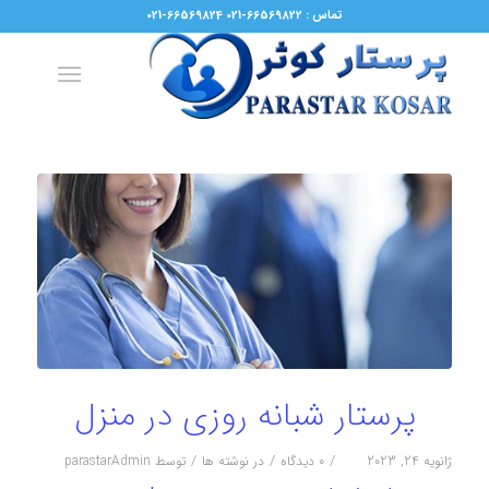
تماس : 66569822-021 66569824-021
پرستار شبانه روزی در منزل
/
/
/
ژانویه 24, 2023
0 دیدگاه
در
نوشته ها
توسط
parastarAdmin